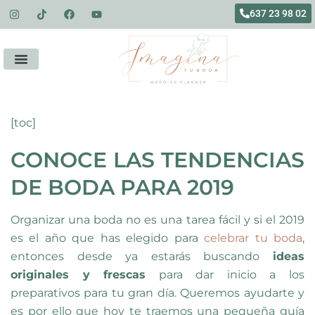
637 23 98 02
PARTY PLANNER
EQUIPO IMAGINA
SOMOS MUY TOP
TRABAJAR COMO WEDDING PLANNER
[toc]
CONOCE LAS TENDENCIAS
DE BODA PARA 2019
Organizar una boda no es una tarea fácil y si el 2019
es el año que has elegido para
celebrar tu boda
,
entonces desde ya estarás buscando
ideas
originales y frescas
para dar inicio a los
preparativos para tu gran día. Queremos ayudarte y
es por ello que hoy te traemos una pequeña guía